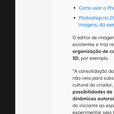
Como usar o Pho
Photoshop no C
imagens, diz ex
O editor de imagen
existentes e traz 
organização de c
3D
, por exemplo.
“A consolidação d
não veio para subs
cultural do criador
possibilidades de
dinâmicas autora
do iniciante ao es
experimentar seja 