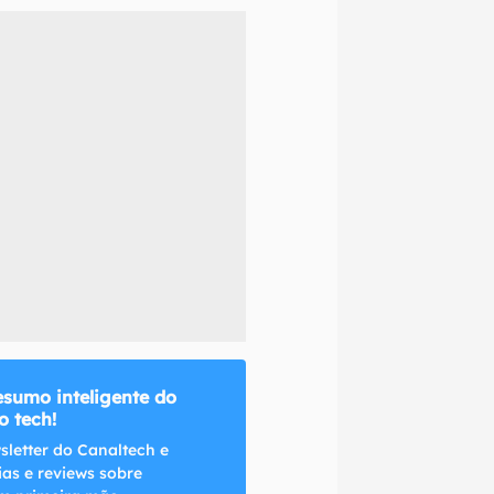
naltech.
esumo inteligente do
 tech!
sletter do Canaltech e
ias e reviews sobre