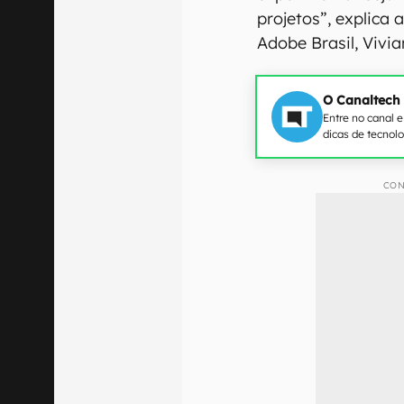
projetos”, explica 
Adobe Brasil, Vivi
O Canaltech
Entre no canal 
dicas de tecnol
CON