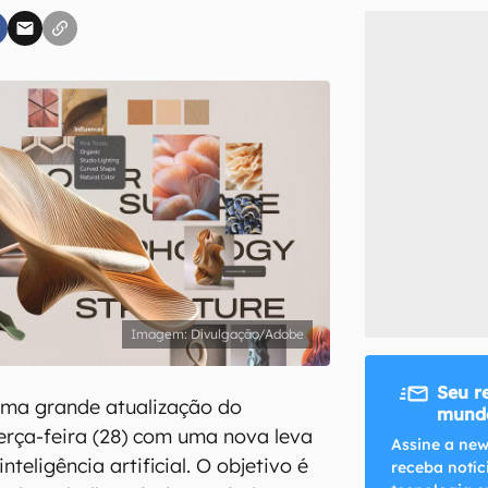
inscreva-se
li, aceito e concordo com os
Termos de Uso e Política de Privacidade do Ca
Divulgação/Adobe
Seu r
uma grande atualização do
mundo
erça-feira (28) com uma nova leva
Assine a new
teligência artificial. O objetivo é
receba notíc