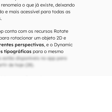
 renomeia o que já existe, deixando
o e mais acessível para todas as
.
op conta com os recursos Rotate
 para rotacionar um objeto 2D e
rentes perspectivas
, e o Dynamic
s tipográficas
para o mesmo
s estão disponíveis no app para
ir de hoje (28).
obe surge diante de um contexto
iberou uma nova versão do
gerador
atGPT
com mais habilidades para
elidade para atender aos prompts.