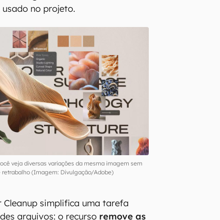
 usado no projeto.
 você veja diversas variações da mesma imagem sem
e retrabalho (Imagem: Divulgação/Adobe)
 Cleanup simplifica uma tarefa
des arquivos: o recurso
remove as