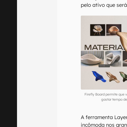
pelo ativo que será
Firefly Board permite que
gastar tempo d
A ferramenta Layer
incômoda nos gran