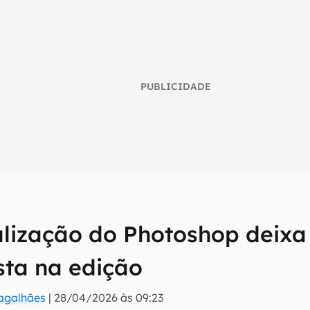
PUBLICIDADE
umo inteligente do mundo tech!
lização do Photoshop deixa
tter do Canaltech e receba notícias e reviews sobre tecnologia 
sta na edição
Magalhães
|
28/04/2026 às 09:23