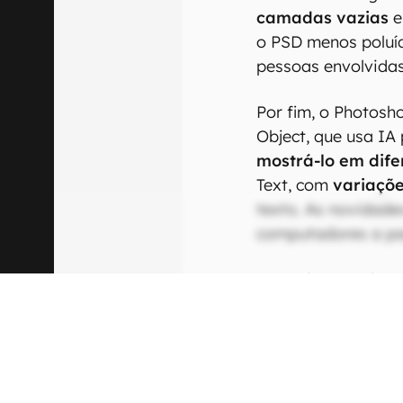
camadas vazias
e
o PSD menos poluíd
pessoas envolvidas
Por fim, o Photosh
Object, que usa IA
mostrá-lo em dife
Text, com
variaçõe
texto. As novidade
computadores a part
O movimento da Ad
em que a OpenAI l
de imagens do Ch
editar e maior fid