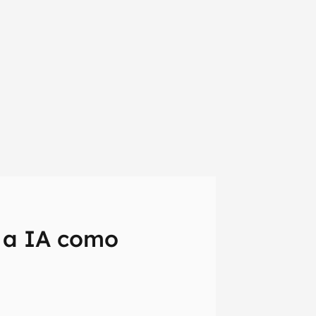
 a IA como
em primeira