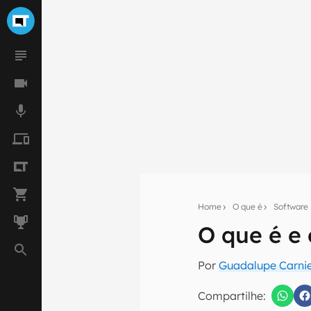
Home
O que é
Software
O que é e 
Seu res
Por
Guadalupe Carnie
Assine a newsle
mão.
Compartilhe: