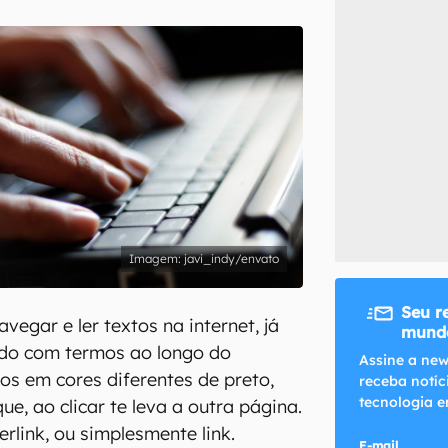
inscreva-se
li, aceito e concordo com os
Termos de Uso e Política de Privacidade do Ca
javi_indy/envato
Seu r
vegar e ler textos na internet, já
mundo
ado com termos ao longo do
Assine a new
s em cores diferentes de preto,
receba notíc
tecnologia e
que, ao clicar te leva a outra página.
rlink, ou simplesmente link.
E-mail