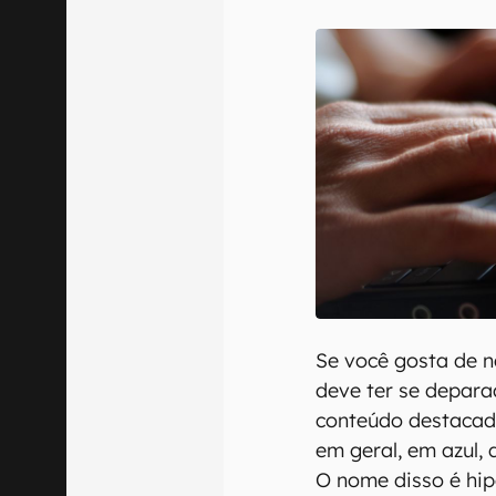
E-mail
Confirmo que 
Se você gosta de na
deve ter se depar
conteúdo destacado
em geral, em azul, 
O nome disso é hipe