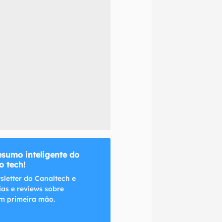
naltech.
esumo inteligente do
 tech!
sletter do Canaltech e
ias e reviews sobre
m primeira mão.