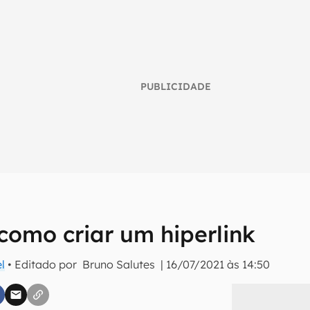
PUBLICIDADE
como criar um hiperlink
umo inteligente do mundo tech!
l
• Editado por
Bruno Salutes
|
16/07/2021 às 14:50
tter do Canaltech e receba notícias e reviews sobre tecnologia 