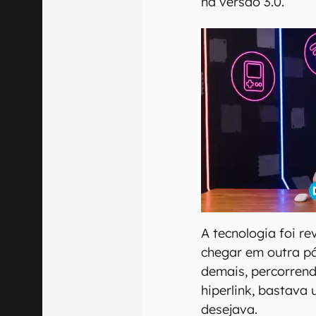
na versão 3.0.
A tecnologia foi re
chegar em outra pá
demais, percorrend
hiperlink, bastava
desejava.