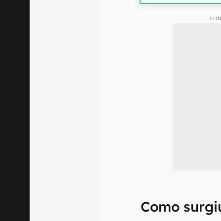
CON
Como surgiu