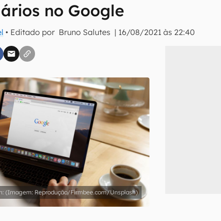
uários no Google
inscreva-se
l
• Editado por
Bruno Salutes
|
16/08/2021 às 22:40
li, aceito e concordo com os
Termos de Uso e Política de Privacidade do Ca
(Imagem: Reprodução/Firmbee.com/Unsplash)