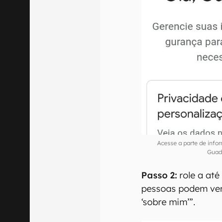
Acesse a parte de inf
Guada
Passo 2:
role a até
pessoas podem ver
‘sobre mim’”.