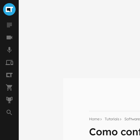
Seu res
Assine a newsle
mão.
Home
Tutoriais
Softwar
E-mail
Como cont