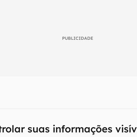
PUBLICIDADE
umo inteligente do mundo tech!
tter do Canaltech e receba notícias e reviews sobre tecnologia 
e
rolar suas informações visív