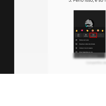
Feito isso, é só
Compartilhe id
Quando essa opção 
se também deseja c
Esse recurso, pode 
apresentando algu