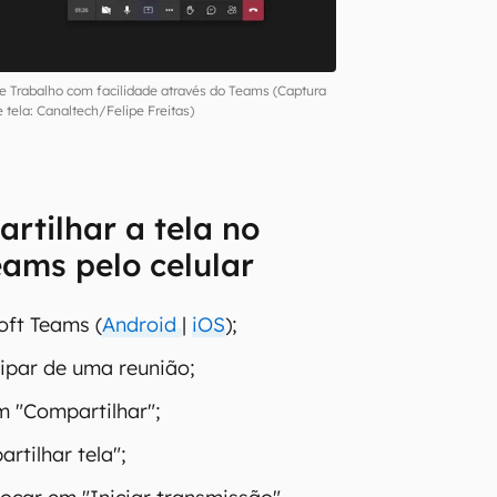
e Trabalho com facilidade através do Teams (Captura
 tela: Canaltech/Felipe Freitas)
tilhar a tela no
eams pelo celular
oft Teams (
Android
|
iOS
);
ipar de uma reunião;
m "Compartilhar";
rtilhar tela";