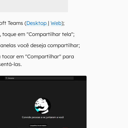
oft Teams (
Desktop
|
Web
);
 toque em "Compartilhar tela";
janelas você deseja compartilhar;
a tocar em "Compartilhar" para
entá-las.