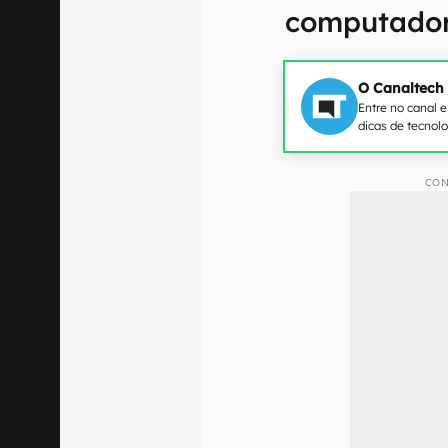
computado
O Canaltech
Entre no canal 
dicas de tecnol
CON