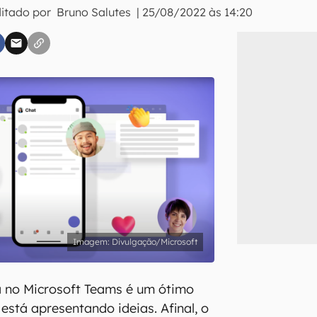
ditado por
Bruno Salutes
|
25/08/2022 às 14:20
inscreva-se
li, aceito e concordo com os
Termos de Uso e Política de Privacidade do Ca
Divulgação/Microsoft
a no Microsoft Teams é um ótimo
está apresentando ideias. Afinal, o