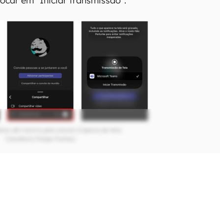
 tocar em "Iniciar transmissão".
eias até mesmo pelo celular (Captura de tela:
Canaltech/Felipe Freitas)
estiver ativa, você pode escolher
ompartilhar o áudio do celular.
ser interessante caso esteja
m aplicativo e até mesmo testando