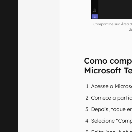
Compartilhe sua Área d
de
Como compar
Microsoft T
Acesse o Micros
Comece a partic
Depois, toque e
Selecione "Compa