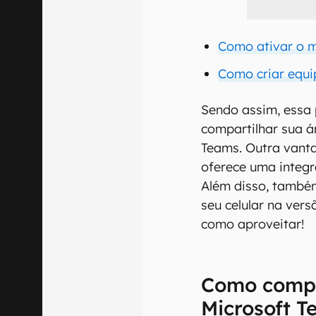
Como ativar o 
Como criar equi
Sendo assim, essa 
compartilhar sua á
Teams. Outra vant
oferece uma integr
Além disso, também
seu celular na vers
como aproveitar!
Como compar
Microsoft T