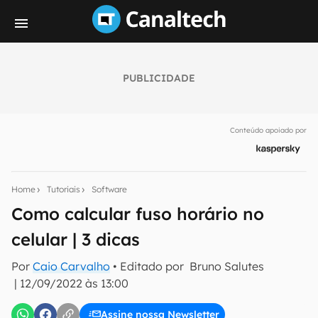
PUBLICIDADE
Seu resumo inteligente do mundo tech!
Assine a newsletter do Canaltech e receba
Conteúdo apoiado por
notícias e reviews sobre tecnologia em primeira
mão.
E-mail
Home
Tutoriais
Software
Como calcular fuso horário no
celular | 3 dicas
inscreva-se
Por
Caio Carvalho
• Editado por
Bruno Salutes
|
12/09/2022 às 13:00
Confirmo que li, aceito e concordo com os
Termos de
Uso e Política de Privacidade do Canaltech.
Assine nossa Newsletter