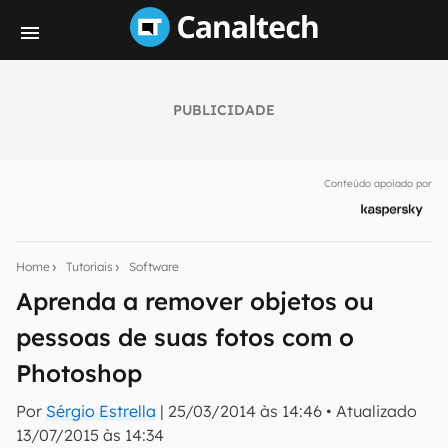
PUBLICIDADE
Seu resumo inteligente do mundo tech!
Assine a newsletter do Canaltech e receba
Conteúdo apoiado por
notícias e reviews sobre tecnologia em primeira
mão.
E-mail
Home
Tutoriais
Software
Aprenda a remover objetos ou
pessoas de suas fotos com o
inscreva-se
Photoshop
Confirmo que li, aceito e concordo com os
Termos de
Por
Sérgio Estrella
|
25/03/2014 às 14:46
•
Atualizado
Uso e Política de Privacidade do Canaltech.
13/07/2015 às 14:34