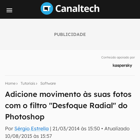
PUBLICIDADE
Seu resumo inteligente do mundo tech!
Assine a newsletter do Canaltech e receba
Conteúdo apoiado por
notícias e reviews sobre tecnologia em primeira
mão.
E-mail
Home
Tutoriais
Software
Adicione movimento às suas fotos
com o filtro "Desfoque Radial" do
inscreva-se
Photoshop
Confirmo que li, aceito e concordo com os
Termos de
Por
Sérgio Estrella
|
21/03/2014 às 15:50
•
Atualizado
Uso e Política de Privacidade do Canaltech.
10/08/2015 às 15:57