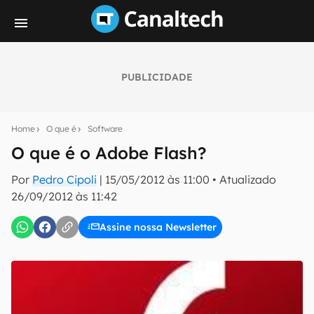
PUBLICIDADE
Seu resumo inteligente do mundo tech!
Assine a newsletter do Canaltech e receba
Home
O que é
Software
notícias e reviews sobre tecnologia em primeira
mão.
O que é o Adobe Flash?
E-mail
Por
Pedro Cipoli
|
15/05/2012 às 11:00
•
Atualizado
26/09/2012 às 11:42
Assine nossa Newsletter
inscreva-se
Confirmo que li, aceito e concordo com os
Termos de
Uso e Política de Privacidade do Canaltech.