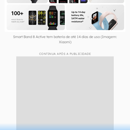
Smart Band 8 Active tem bateria de até 14 dias de uso (Imagem:
Xiaomi)
CONTINUA APÓS A PUBLICIDADE