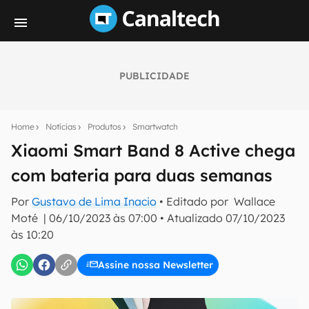
PUBLICIDADE
Seu resumo inteligente do mundo tech!
Assine a newsletter do Canaltech e receba
Home
Notícias
Produtos
Smartwatch
notícias e reviews sobre tecnologia em primeira
mão.
Xiaomi Smart Band 8 Active chega
com bateria para duas semanas
E-mail
Por
Gustavo de Lima Inacio
• Editado por
Wallace
Moté
|
06/10/2023 às 07:00
•
Atualizado
07/10/2023
às 10:20
inscreva-se
Assine nossa Newsletter
Confirmo que li, aceito e concordo com os
Termos de
Uso e Política de Privacidade do Canaltech.