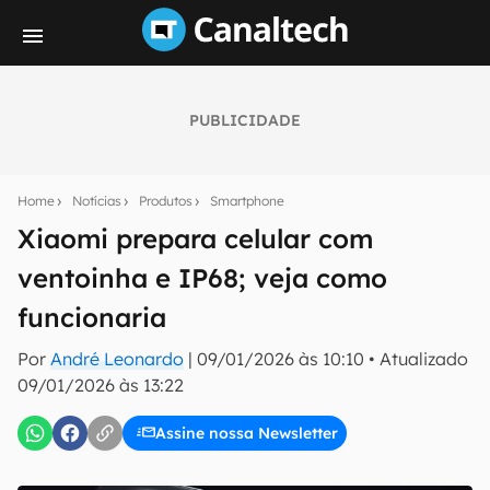
PUBLICIDADE
Seu resumo inteligente do mundo tech!
Assine a newsletter do Canaltech e receba
Home
Notícias
Produtos
Smartphone
notícias e reviews sobre tecnologia em primeira
mão.
Xiaomi prepara celular com
ventoinha e IP68; veja como
E-mail
funcionaria
Por
André Leonardo
|
09/01/2026 às 10:10
•
Atualizado
inscreva-se
09/01/2026 às 13:22
Assine nossa Newsletter
Confirmo que li, aceito e concordo com os
Termos de
Uso e Política de Privacidade do Canaltech.