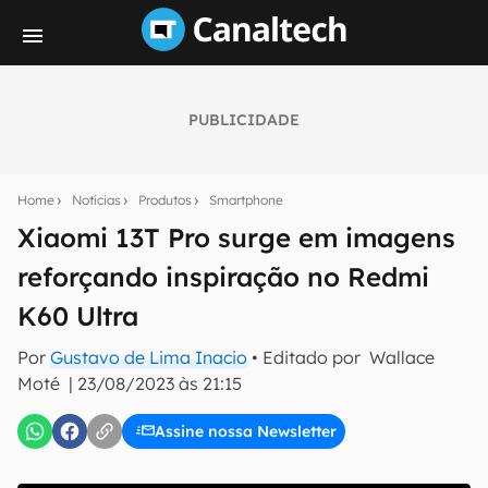
PUBLICIDADE
Seu resumo inteligente do mundo tech!
Assine a newsletter do Canaltech e receba
Home
Notícias
Produtos
Smartphone
notícias e reviews sobre tecnologia em primeira
mão.
Xiaomi 13T Pro surge em imagens
reforçando inspiração no Redmi
E-mail
K60 Ultra
Por
Gustavo de Lima Inacio
• Editado por
Wallace
inscreva-se
Moté
|
23/08/2023 às 21:15
Assine nossa Newsletter
Confirmo que li, aceito e concordo com os
Termos de
Uso e Política de Privacidade do Canaltech.