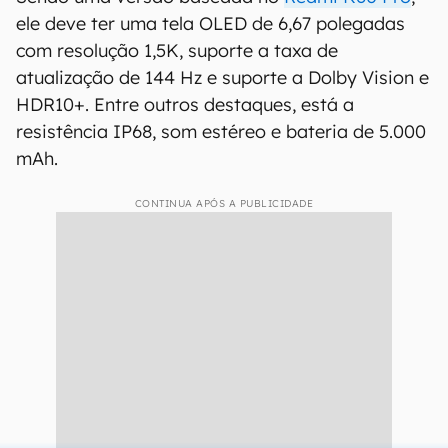
exemplo. Por outro lado, ele não deve ter 24 GB
de memória RAM, um dos principais destaques
do aparelho chinês.
O que esperar do Xiaomi 13T
Pro?
Sendo uma versão baseada no
Redmi K60 Pro
,
ele deve ter uma tela OLED de 6,67 polegadas
com resolução 1,5K, suporte a taxa de
atualização de 144 Hz e suporte a Dolby Vision e
HDR10+. Entre outros destaques, está a
resistência IP68, som estéreo e bateria de 5.000
mAh.
CONTINUA APÓS A PUBLICIDADE