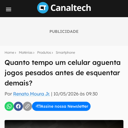
PUBLICIDADE
Seu resumo inteligente do mundo tech!
Assine a newsletter do Canaltech e receba
Home
Matérias
Produtos
Smartphone
notícias e reviews sobre tecnologia em primeira
mão.
Quanto tempo um celular aguenta
jogos pesados antes de esquentar
E-mail
demais?
Por
Renato Moura Jr.
|
10/05/2026 às 09:30
inscreva-se
Assine nossa Newsletter
Confirmo que li, aceito e concordo com os
Termos de
Uso e Política de Privacidade do Canaltech.