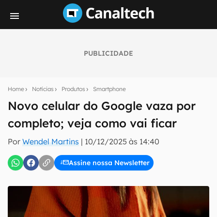
PUBLICIDADE
Seu resumo inteligente do mundo tech!
Assine a newsletter do Canaltech e receba
Home
Notícias
Produtos
Smartphone
notícias e reviews sobre tecnologia em primeira
mão.
Novo celular do Google vaza por
completo; veja como vai ficar
E-mail
Por
Wendel Martins
|
10/12/2025 às 14:40
Assine nossa Newsletter
inscreva-se
Confirmo que li, aceito e concordo com os
Termos de
Uso e Política de Privacidade do Canaltech.