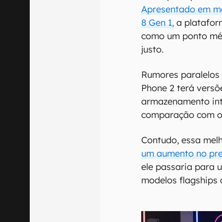
Apresentado em m
8 Gen 1,
a plataform
como um ponto méd
justo.
Rumores paralelos
Phone 2 terá vers
armazenamento int
comparação com o 
Contudo, essa mel
um aumento no preç
ele passaria para
modelos flagships 