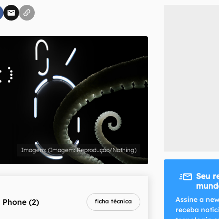
inscreva-se
li, aceito e concordo com os
Termos de Uso e Política de Privacidade do Ca
(Imagem: Reprodução/Nothing)
Seu r
mundo
Assine a new
 Phone (2)
ficha técnica
receba notíc