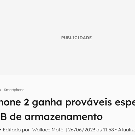
PUBLICIDADE
Smartphone
hone 2 ganha prováveis espe
umo inteligente do mundo tech!
tter do Canaltech e receba notícias e reviews sobre tecnologia 
GB de armazenamento
• Editado por
Wallace Moté
|
26/06/2023 às 11:58
•
Atuali