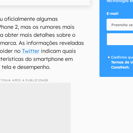
tecnologia e
E-mail
ou oficialmente algumas
Phone 2, mas os rumores mais
a obter mais detalhes sobre o
 marca. As informações reveladas
roider no
Twitter
indicam quais
Confirmo que
cterísticas do smartphone em
Termos de U
 tela e desempenho.
Canaltech.
TINUA APÓS A PUBLICIDADE