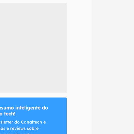
naltech.
esumo inteligente do
 tech!
sletter do Canaltech e
ias e reviews sobre