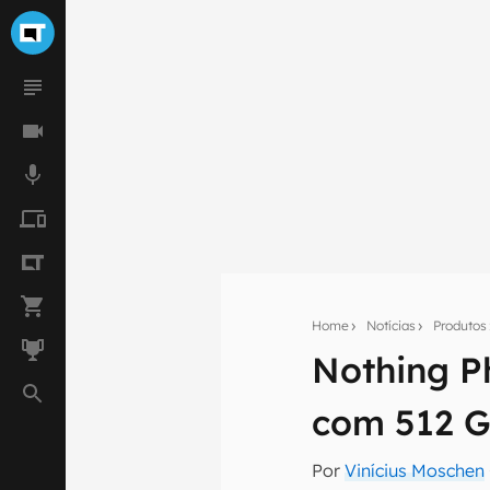
Home
Notícias
Produtos
Nothing P
Seu res
Assine a newsle
com 512 
mão.
Por
Vinícius Moschen
E-mail