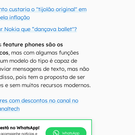
to custaria o "tijolão original" em
ela inflação
ar Nokia que “dançava ballet"?
os
feature phones são os
cos
, mas com algumas funções
, um modelo do tipo é capaz de
 enviar mensagens de texto, mas não
disso, pois tem a proposta de ser
es e sem muitos recursos modernos.
lares com descontos no canal no
naltech
 está no WhatsApp!
WhatsApp
e acompanhe notícias e