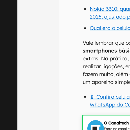
Nokia 3310: quan
2025, ajustado p
Qual era o celul
Vale lembrar que 
smartphones bási
extras. Na prática
realizar ligações,
fazem muito, além 
um aparelho simpl
📱 Confira celu
WhatsApp do Ca
O Canaltech
Entre no canal 