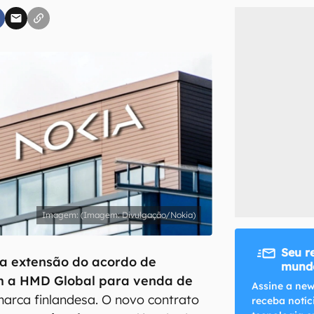
inscreva-se
li, aceito e concordo com os
Termos de Uso e Política de Privacidade do Ca
(Imagem: Divulgação/Nokia)
Seu r
 a extensão do acordo de
mundo
m a HMD Global para venda de
Assine a new
arca finlandesa. O novo contrato
receba notíc