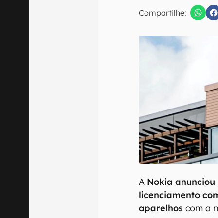
E-mail
Compartilhe:
Confirmo que 
A
Nokia anunciou
licenciamento co
aparelhos
com a m