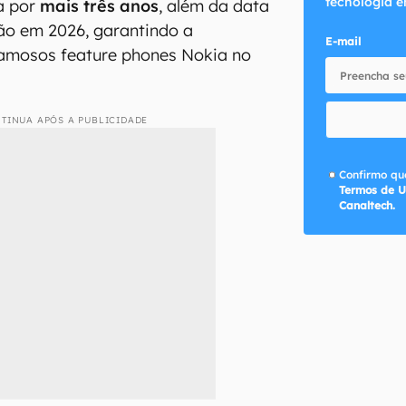
tecnologia e
a por
mais três anos
, além da data
ção em 2026, garantindo a
E-mail
famosos feature phones Nokia no
TINUA APÓS A PUBLICIDADE
Confirmo que
Termos de U
Canaltech.