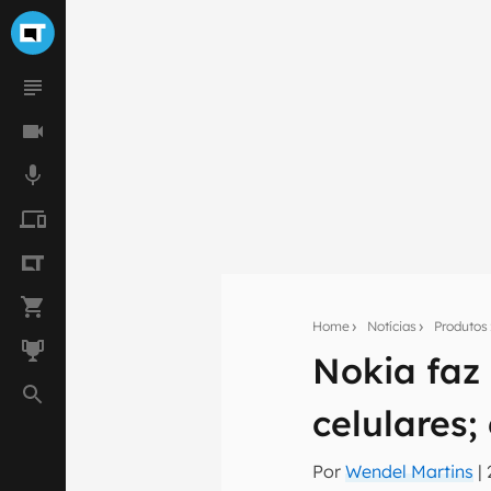
Home
Notícias
Produtos
Nokia faz
Seu res
celulares;
Assine a newsle
mão.
Por
Wendel Martins
|