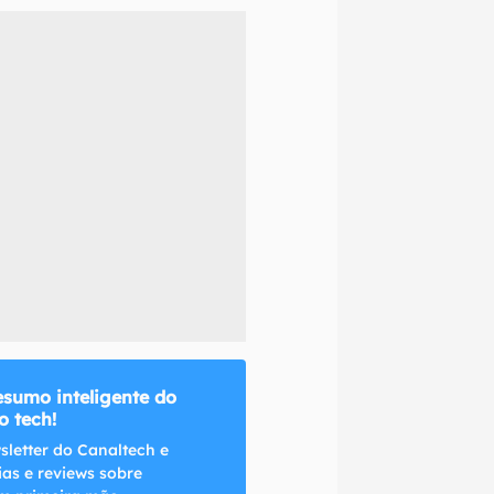
naltech.
esumo inteligente do
 tech!
sletter do Canaltech e
ias e reviews sobre