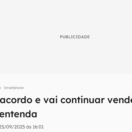
PUBLICIDADE
Smartphone
 acordo e vai continuar ven
umo inteligente do mundo tech!
 entenda
tter do Canaltech e receba notícias e reviews sobre tecnologia 
23/09/2025 às 16:01