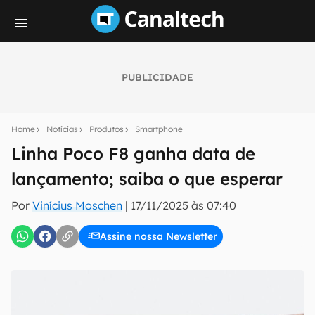
PUBLICIDADE
Seu resumo inteligente do mundo tech!
Assine a newsletter do Canaltech e receba
Home
Notícias
Produtos
Smartphone
notícias e reviews sobre tecnologia em primeira
mão.
Linha Poco F8 ganha data de
lançamento; saiba o que esperar
E-mail
Por
Vinícius Moschen
|
17/11/2025 às 07:40
Assine nossa Newsletter
inscreva-se
Confirmo que li, aceito e concordo com os
Termos de
Uso e Política de Privacidade do Canaltech.