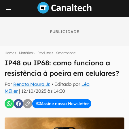
PUBLICIDADE
Seu resumo inteligente do mundo tech!
Assine a newsletter do Canaltech e receba
Home
Matérias
Produtos
Smartphone
notícias e reviews sobre tecnologia em primeira
mão.
IP48 ou IP68: como funciona a
resistência à poeira em celulares?
E-mail
Por
Renato Moura Jr.
• Editado por
Léo
Müller
|
12/10/2025 às 14:30
inscreva-se
Assine nossa Newsletter
Confirmo que li, aceito e concordo com os
Termos de
Uso e Política de Privacidade do Canaltech.