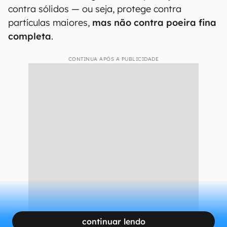
(como poeira) e o segundo contra líquidos
(água)
.
Um dispositivo com classificação
IP68
, por
exemplo,
oferece proteção máxima contra
poeira (+6) e pode ficar imerso em água por
um determinado período (nível 8)
.
Já no IP48, o “4” significa uma proteção menor
contra sólidos — ou seja, protege contra
partículas maiores,
mas não contra poeira fina
completa
.
CONTINUA APÓS A PUBLICIDADE