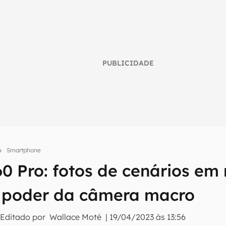
PUBLICIDADE
Smartphone
0 Pro: fotos de cenários em 
umo inteligente do mundo tech!
tter do Canaltech e receba notícias e reviews sobre tecnologia 
 poder da câmera macro
 Editado por
Wallace Moté
|
19/04/2023 às 13:56