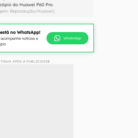
scópio do Huawei P60 Pro.
gem: Reprodução/Huawei)
 está no WhatsApp!
WhatsApp
e acompanhe notícias e
ogia
TINUA APÓS A PUBLICIDADE