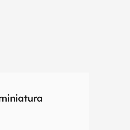
miniatura
em primeira