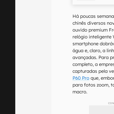
Há poucas semana
chinês diversos no
ouvido premium Fre
relógio inteligent
smartphone dobrá
água e, claro, a li
avançadas. Para p
completo, a empres
capturadas pela ve
P60 Pro
que, embor
para fotos zoom, 
macro.
CON