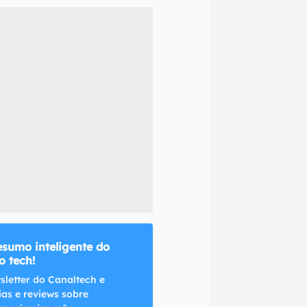
naltech.
esumo inteligente do
 tech!
sletter do Canaltech e
ias e reviews sobre