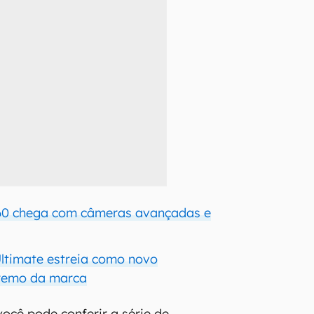
60 chega com câmeras avançadas e
ltimate estreia como novo
remo da marca
você pode conferir a série de