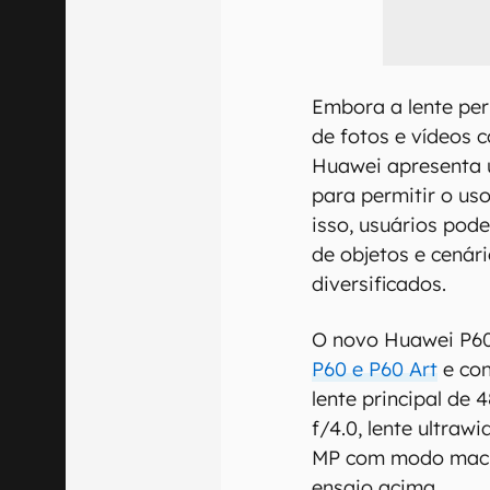
Embora a lente per
de fotos e vídeos 
Huawei apresenta 
para permitir o u
isso, usuários pod
de objetos e cenár
diversificados.
O novo Huawei P60
P60 e P60 Art
e co
lente principal de 
f/4.0, lente ultraw
MP com modo macr
ensaio acima.