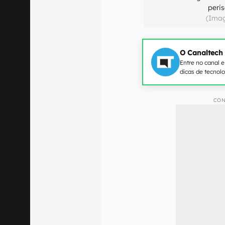
peri
(Ima
O Canaltech
Entre no canal 
dicas de tecnol
CON