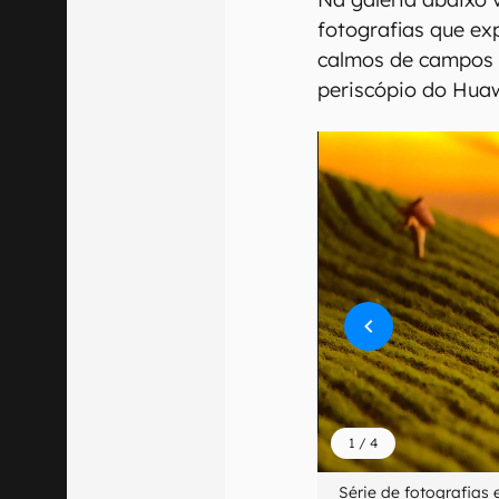
fotografias que e
calmos de campos 
periscópio do Huaw
1
/
4
Série de fotografias