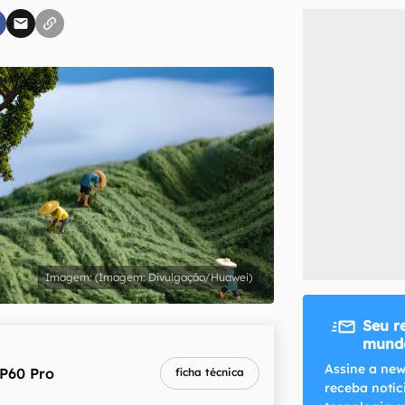
inscreva-se
li, aceito e concordo com os
Termos de Uso e Política de Privacidade do Ca
(Imagem: Divulgação/Huawei)
Seu r
mundo
Assine a new
P60 Pro
ficha técnica
receba notíc