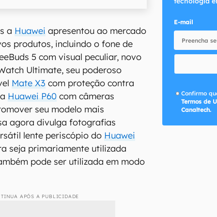
tecnologia e
E-mail
s a
Huawei
apresentou ao mercado
vos produtos, incluindo o fone de
eBuds 5 com visual peculiar, novo
e Watch Ultimate, seu poderoso
vel
Mate X3
com proteção contra
Confirmo que
nha
Huawei P60
com câmeras
Termos de U
romover seu modelo mais
Canaltech.
a agora divulga fotografias
rsátil lente periscópio do
Huawei
a seja primariamente utilizada
também pode ser utilizada em modo
TINUA APÓS A PUBLICIDADE