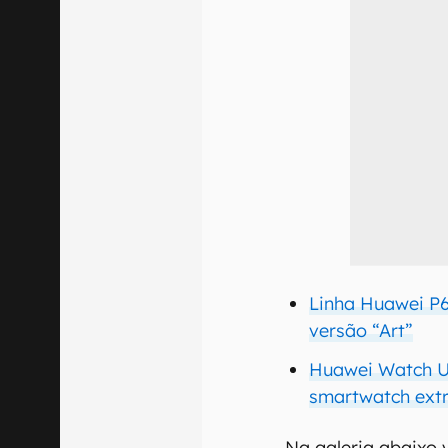
Linha Huawei P
versão “Art”
Huawei Watch U
smartwatch ext
Na galeria abaixo 