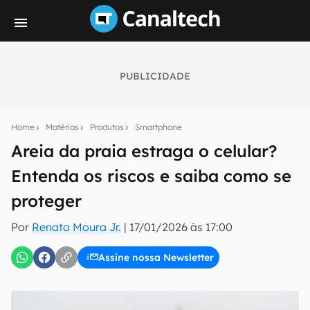
PUBLICIDADE
Seu resumo inteligente do mundo tech!
Assine a newsletter do Canaltech e receba
Home
Matérias
Produtos
Smartphone
notícias e reviews sobre tecnologia em primeira
mão.
Areia da praia estraga o celular?
Entenda os riscos e saiba como se
E-mail
proteger
Por
Renato Moura Jr.
|
17/01/2026 às 17:00
inscreva-se
Assine nossa Newsletter
Confirmo que li, aceito e concordo com os
Termos de
Uso e Política de Privacidade do Canaltech.