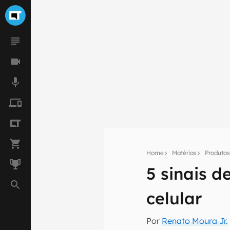
Home
Matérias
Produto
5 sinais d
Seu res
celular
Assine a newsle
mão.
Por
Renato Moura Jr.