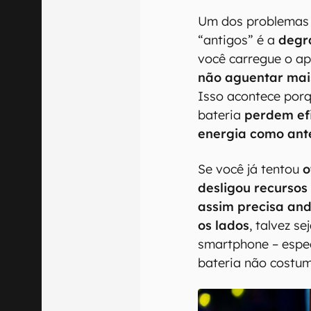
Um dos problemas 
“antigos” é a
degr
você carregue o ap
não aguentar mai
Isso acontece porq
bateria
perdem efi
energia como ant
Se você já tentou
o
desligou recurso
assim precisa an
os lados
, talvez s
smartphone – espe
bateria não costum