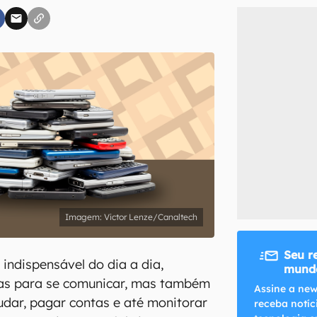
inscreva-se
li, aceito e concordo com os
Termos de Uso e Política de Privacidade do Ca
Victor Lenze/Canaltech
Seu r
 indispensável do dia a dia,
mundo
as para se comunicar, mas também
Assine a new
tudar, pagar contas e até monitorar
receba notíc