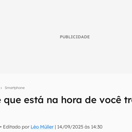
PUBLICIDADE
s
Smartphone
e que está na hora de você t
umo inteligente do mundo tech!
tter do Canaltech e receba notícias e reviews sobre tecnologia 
• Editado por
Léo Müller
|
14/09/2025 às 14:30