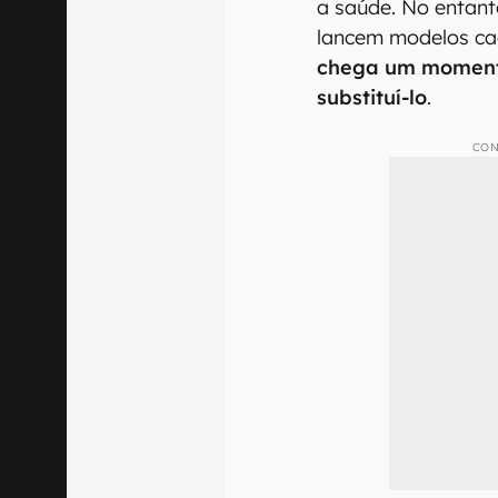
a saúde. No entant
lancem modelos ca
chega um moment
substituí-lo
.
CON