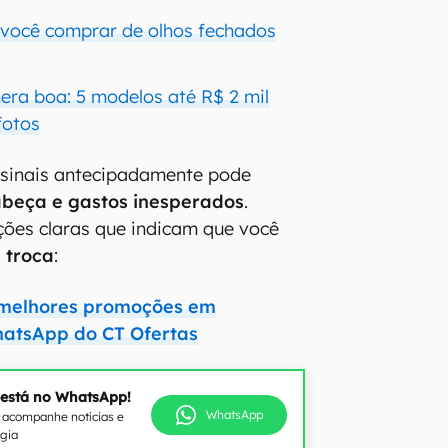
a você comprar de olhos fechados
era boa: 5 modelos até R$ 2 mil
fotos
 sinais antecipadamente pode
abeça e gastos inesperados
.
ações claras que indicam que você
 troca
:
 melhores promoções em
hatsApp do CT Ofertas
 está no WhatsApp!
WhatsApp
e acompanhe notícias e
ogia