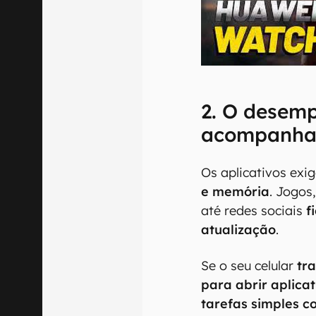
00:00
/
04:51
2. O desem
acompanha 
Os aplicativos ex
e memória
. Jogos
até redes sociais
f
atualização
.
Se o seu celular
tr
para abrir aplica
tarefas simples c