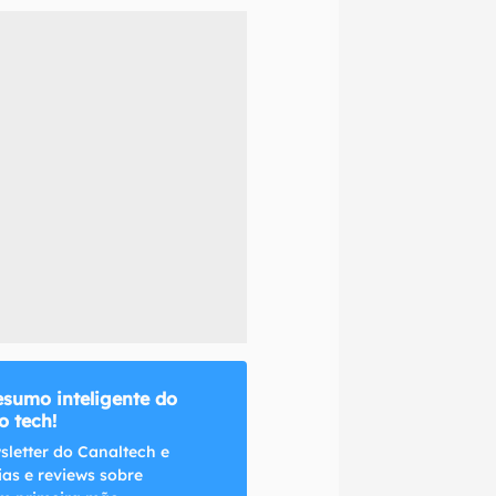
naltech.
esumo inteligente do
 tech!
sletter do Canaltech e
ias e reviews sobre