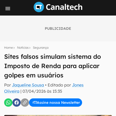
PUBLICIDADE
Seu resumo inteligente do mundo tech!
Assine a newsletter do Canaltech e receba
Home
Notícias
Segurança
notícias e reviews sobre tecnologia em primeira
mão.
Sites falsos simulam sistema do
Imposto de Renda para aplicar
E-mail
golpes em usuários
Por
Jaqueline Sousa
• Editado por
Jones
inscreva-se
Oliveira
|
07/04/2026 às 15:35
Assine nossa Newsletter
Confirmo que li, aceito e concordo com os
Termos de
Uso e Política de Privacidade do Canaltech.