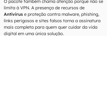
O pacote também chama atenção porque não se
limita à VPN. A presença de recursos de
Antivírus
e proteção contra malware, phishing,
links perigosos e sites falsos torna a assinatura
mais completa para quem quer cuidar da vida
digital em uma única solução.
Ela faz ainda mais sentido para fãs que
compram ingressos online, viajantes que vivem
conectados a redes Wi-Fi públicas, criadores de
conteúdo, consumidores que fazem muitas
transações digitais, estudantes, profissionais
remotos e famílias que compartilham vários
dispositivos.
Com
75% de desconto
,
3 meses grátis
e o
cupom
CANALTECH
aplicado automaticamente,