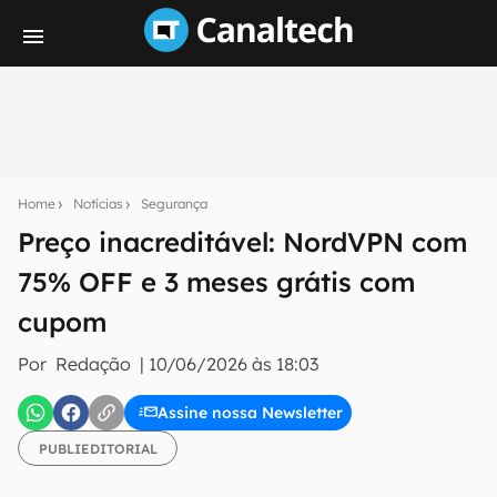
Seu resumo inteligente do mundo tech!
Assine a newsletter do Canaltech e receba
Home
Notícias
Segurança
notícias e reviews sobre tecnologia em primeira
mão.
Preço inacreditável: NordVPN com
75% OFF e 3 meses grátis com
E-mail
cupom
Por
Redação
|
10/06/2026 às 18:03
inscreva-se
Assine nossa Newsletter
Confirmo que li, aceito e concordo com os
Termos de
PUBLIEDITORIAL
Uso e Política de Privacidade do Canaltech.