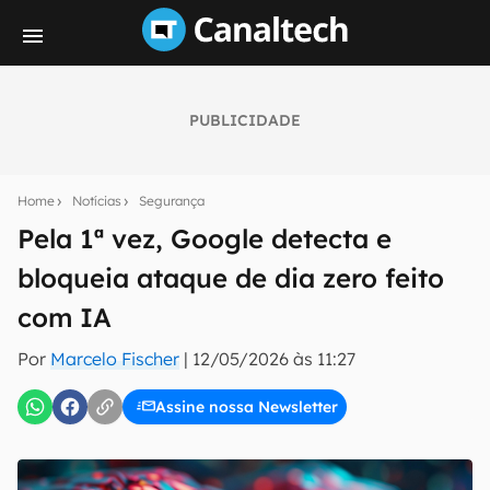
PUBLICIDADE
Seu resumo inteligente do mundo tech!
Assine a newsletter do Canaltech e receba
Home
Notícias
Segurança
notícias e reviews sobre tecnologia em primeira
mão.
Pela 1ª vez, Google detecta e
bloqueia ataque de dia zero feito
E-mail
com IA
Por
Marcelo Fischer
|
12/05/2026 às 11:27
inscreva-se
Assine nossa Newsletter
Confirmo que li, aceito e concordo com os
Termos de
Uso e Política de Privacidade do Canaltech.