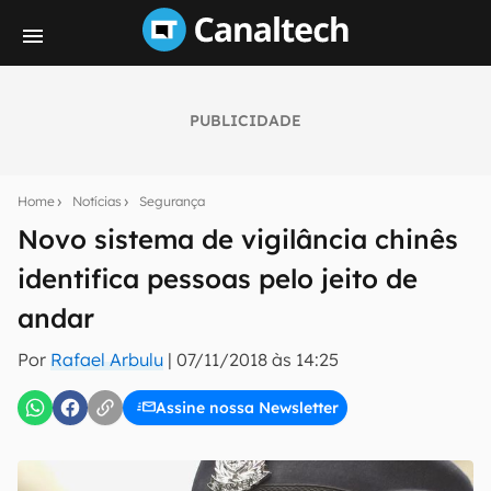
PUBLICIDADE
Seu resumo inteligente do mundo tech!
Assine a newsletter do Canaltech e receba
Home
Notícias
Segurança
notícias e reviews sobre tecnologia em primeira
mão.
Novo sistema de vigilância chinês
identifica pessoas pelo jeito de
E-mail
andar
Por
Rafael Arbulu
|
07/11/2018 às 14:25
inscreva-se
Assine nossa Newsletter
Confirmo que li, aceito e concordo com os
Termos de
Uso e Política de Privacidade do Canaltech.