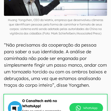
Huang Yongzhen, CEO da Watrix, empresa que desenvolveu câmeras
que identificam pessoas pela forma de caminhar e formato de seus
corpos: sistema está sendo adotado pelas autoridades da China na
vigilância dos cidadãos (Foto: Mark Schiefelbein/Associated Press)
“Não precisamos da cooperação da pessoa
para saber a sua identidade. A análise de
caminhada não pode ser enganada por
simplesmente fingir um passo manco, andar com
um tornozelo torcido ou com os ombros baixos e
debruçados, uma vez que estamos analisando
traços do corpo inteiro”, disse Yongzhen.
O Canaltech está no
WhatsApp!
WhatsApp
Entre no canal e acompanhe