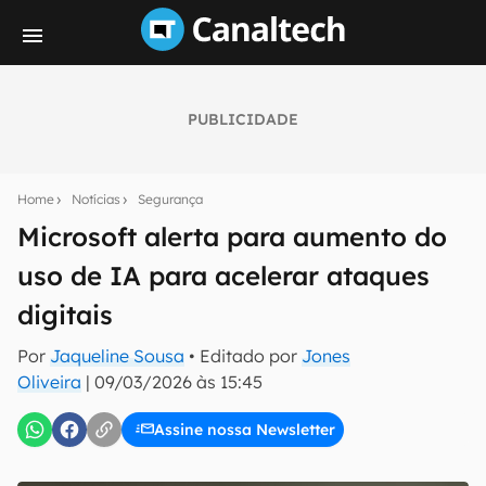
PUBLICIDADE
Seu resumo inteligente do mundo tech!
Assine a newsletter do Canaltech e receba
Home
Notícias
Segurança
notícias e reviews sobre tecnologia em primeira
mão.
Microsoft alerta para aumento do
uso de IA para acelerar ataques
E-mail
digitais
Por
Jaqueline Sousa
• Editado por
Jones
inscreva-se
Oliveira
|
09/03/2026 às 15:45
Assine nossa Newsletter
Confirmo que li, aceito e concordo com os
Termos de
Uso e Política de Privacidade do Canaltech.