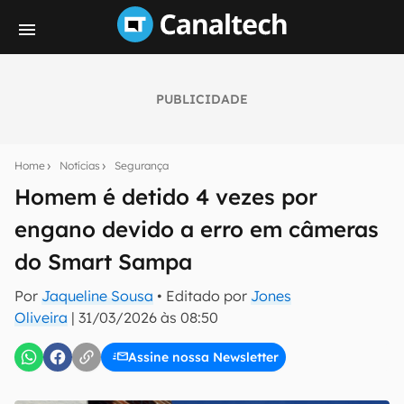
PUBLICIDADE
Seu resumo inteligente do mundo tech!
Assine a newsletter do Canaltech e receba
Home
Notícias
Segurança
notícias e reviews sobre tecnologia em primeira
mão.
Homem é detido 4 vezes por
engano devido a erro em câmeras
E-mail
do Smart Sampa
Por
Jaqueline Sousa
• Editado por
Jones
inscreva-se
Oliveira
|
31/03/2026 às 08:50
Assine nossa Newsletter
Confirmo que li, aceito e concordo com os
Termos de
Uso e Política de Privacidade do Canaltech.