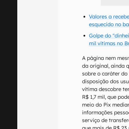
Valores a receb
esquecido no b
Golpe do "dinhei
mil vítimas no Br
A página nem mesmo
da original, ainda 
sobre o caráter do
disposição dos usuá
vítima descobre te
R$ 1,7 mil, que po
meio do Pix median
informações pessoa
serviço de transfe
que mais de R$ 23 