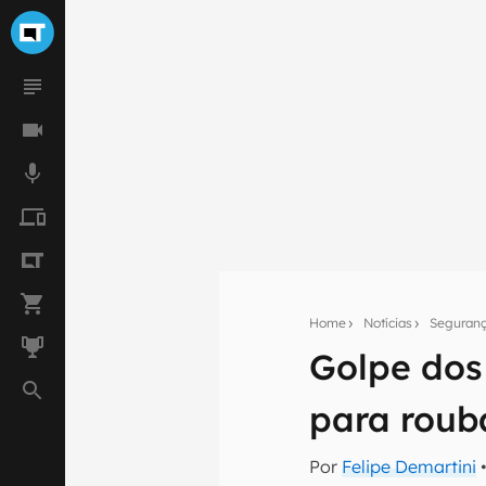
Home
Notícias
Seguran
Golpe dos
Seu res
Assine a newsle
para roub
mão.
Por
Felipe Demartini
•
E-mail