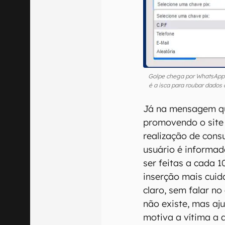
Golpe chega por WhatsApp e
é a isca para roubar dado
Já na mensagem q
promovendo o site 
realização de consu
usuário é informa
ser feitas a cada 1
inserção mais cuid
claro, sem falar no
não existe, mas aj
motiva a vítima a a