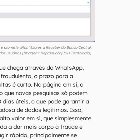
 promete altos Valores a Receber do Banco Central;
s dos usuários (Imagem: Reprodução/ISH Tecnologia)
ue chega através do WhatsApp,
fraudulento, o prazo para a
ltas é curto. Na página em si, o
do que novas pesquisas só podem
0 dias úteis, o que pode garantir a
adosa de dados legítimos. Isso,
 alto valor em si, que simplesmente
uda a dar mais corpo à fraude e
gir rápido, principalmente se