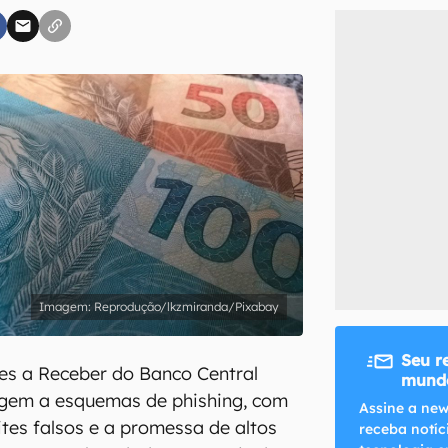
inscreva-se
li, aceito e concordo com os
Termos de Uso e Política de Privacidade do Ca
Reprodução/lkzmiranda/Pixabay
Seu r
es a Receber do Banco Central
mundo
igem a esquemas de phishing, com
Assine a new
tes falsos e a promessa de altos
receba notíc