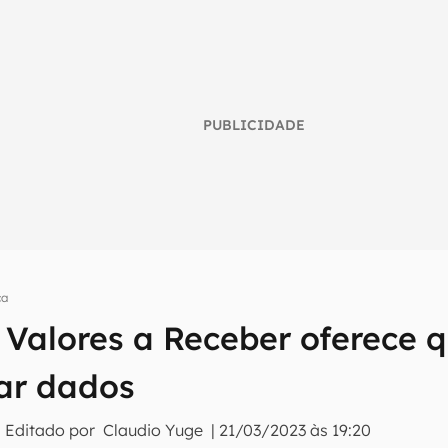
PUBLICIDADE
ça
 Valores a Receber oferece q
umo inteligente do mundo tech!
tter do Canaltech e receba notícias e reviews sobre tecnologia 
ar dados
 Editado por
Claudio Yuge
|
21/03/2023 às 19:20