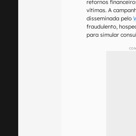
retornos financeir
vítimas. A campanh
disseminada pelo
fraudulento, hosp
para simular consul
CON