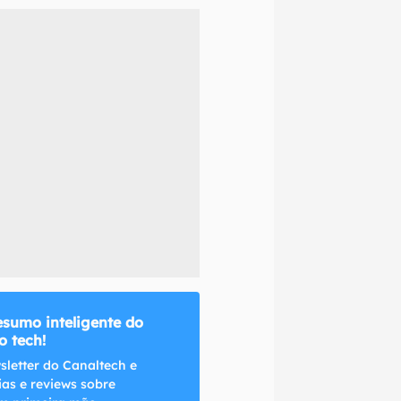
naltech.
esumo inteligente do
 tech!
sletter do Canaltech e
ias e reviews sobre