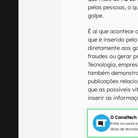
pelas pessoas, o q
golpe.
É aí que acontece 
que é inserido pel
diretamente aos go
fraudes ou gerar pr
Tecnologia, empres
também demonstra 
publicações relaci
que as possíveis v
inserir as informa
O Canaltech
Entre no canal 
dicas de tecnol