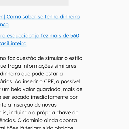
er | Como saber se tenho dinheiro
anco
ro esquecido" já fez mais de 560
asil inteiro
 faz questão de simular o estilo
que traga informações similares
 dinheiro que pode estar à
rios. Ao inserir o CPF, a possível
r um belo valor guardado, mais de
de ser sacado imediatamente por
te a inserção de novas
is, incluindo a própria chave do
rências. O domínio ainda aponta
milhões já teriam sido obtidos