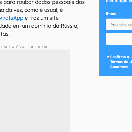
tecnologia e
os para roubar dados pessoais das
a da vez, como é usual, é
E-mail
WhatsApp
e traz um site
edado em um domínio da Rússia,
tas.
TINUA APÓS A PUBLICIDADE
Confirmo que
Termos de U
Canaltech.