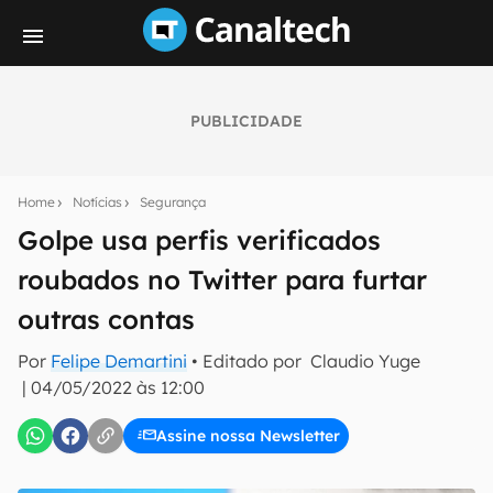
PUBLICIDADE
Seu resumo inteligente do mundo tech!
Assine a newsletter do Canaltech e receba
Home
Notícias
Segurança
notícias e reviews sobre tecnologia em primeira
mão.
Golpe usa perfis verificados
roubados no Twitter para furtar
E-mail
outras contas
Por
Felipe Demartini
• Editado por
Claudio Yuge
inscreva-se
|
04/05/2022 às 12:00
Assine nossa Newsletter
Confirmo que li, aceito e concordo com os
Termos de
Uso e Política de Privacidade do Canaltech.