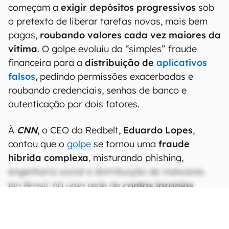
começam a
exigir depósitos progressivos
sob
o pretexto de liberar tarefas novas, mais bem
pagas,
roubando valores cada vez maiores da
vítima
. O golpe evoluiu da “simples” fraude
financeira para a
distribuição de
aplicativos
falsos
, pedindo permissões exacerbadas e
roubando credenciais, senhas de banco e
autenticação por dois fatores.
À
CNN
, o CEO da Redbelt,
Eduardo Lopes
,
contou que o
golpe
se tornou uma
fraude
híbrida complexa
, misturando phishing,
engenharia social e distribuição de malwares.
No Brasil, há uma rede de
contas laranjas
recrutadas no próprio país
, movimentando os
valores roubados e dificultando o rastreamento.