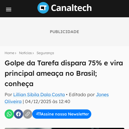
PUBLICIDADE
Seu resumo inteligente do mundo tech!
Assine a newsletter do Canaltech e receba
Home
Notícias
Segurança
notícias e reviews sobre tecnologia em primeira
mão.
Golpe da Tarefa dispara 75% e vira
principal ameaça no Brasil;
E-mail
conheça
Por
Lillian Sibila Dala Costa
• Editado por
Jones
inscreva-se
Oliveira
|
04/12/2025 às 12:40
Assine nossa Newsletter
Confirmo que li, aceito e concordo com os
Termos de
Uso e Política de Privacidade do Canaltech.