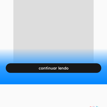
segurança no Acrobat Reader veio à tona dias
depois que um pesquisador de segurança da
EXPMON divulgou detalhes sobre a exploração
de uma
vulnerabilidade de dia zero
no leitor
de PDF, que consistia na execução de um código
malicioso em JavaScript.
CONTINUA APÓS A PUBLICIDADE