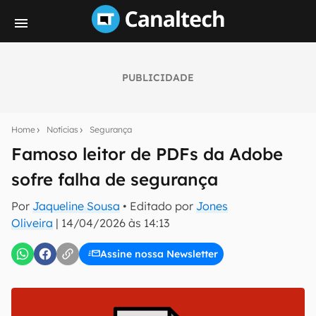
PUBLICIDADE
Seu resumo inteligente do mundo tech!
Assine a newsletter do Canaltech e receba
Home
Notícias
Segurança
notícias e reviews sobre tecnologia em primeira
mão.
Famoso leitor de PDFs da Adobe
sofre falha de segurança
E-mail
Por
Jaqueline Sousa
• Editado por
Jones
Oliveira
|
14/04/2026 às 14:13
inscreva-se
Assine nossa Newsletter
Confirmo que li, aceito e concordo com os
Termos de
Uso e Política de Privacidade do Canaltech.