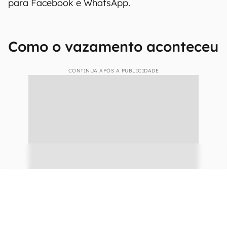
Com os dados de outra pessoa em mãos, há
uma série de ações que um criminoso pode
tentar fazer. Um simples, por exemplo, seria o de
“sequestro” do
WhatsApp
, que só exige alguns
dados e número de telefone do usuário.
Geralmente, as pessoas usam os mesmos dados
para Facebook e WhatsApp.
Como o vazamento aconteceu
CONTINUA APÓS A PUBLICIDADE