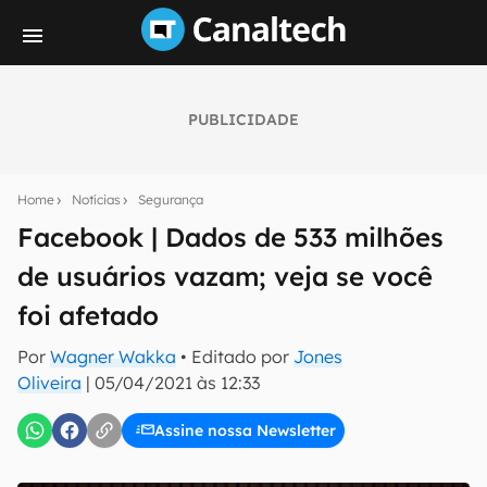
PUBLICIDADE
Seu resumo inteligente do mundo tech!
Assine a newsletter do Canaltech e receba
Home
Notícias
Segurança
notícias e reviews sobre tecnologia em primeira
mão.
Facebook | Dados de 533 milhões
de usuários vazam; veja se você
E-mail
foi afetado
Por
Wagner Wakka
• Editado por
Jones
inscreva-se
Oliveira
|
05/04/2021 às 12:33
Assine nossa Newsletter
Confirmo que li, aceito e concordo com os
Termos de
Uso e Política de Privacidade do Canaltech.