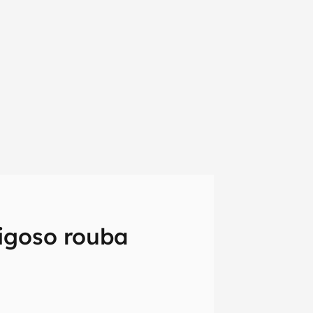
rigoso rouba
em primeira