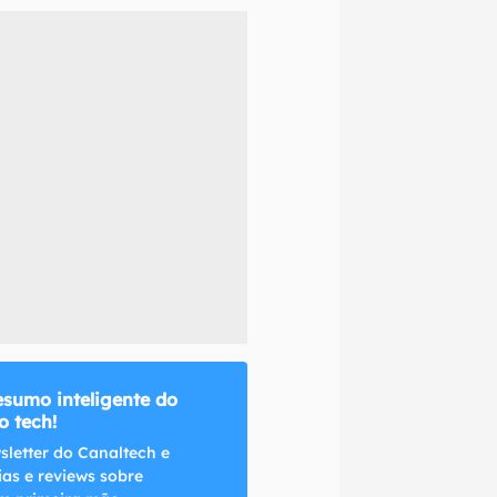
naltech.
esumo inteligente do
 tech!
sletter do Canaltech e
ias e reviews sobre