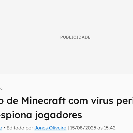
PUBLICIDADE
ça
o de Minecraft com vírus pe
umo inteligente do mundo tech!
espiona jogadores
tter do Canaltech e receba notícias e reviews sobre tecnologia 
ro
• Editado por
Jones Oliveira
|
15/08/2025 às 15:42