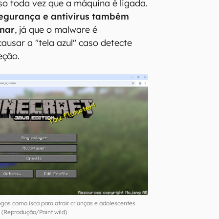
so toda vez que a máquina é ligada.
egurança e antivírus também
nar
, já que o malware é
usar a "tela azul" caso detecte
eção.
gos como isca para atrair crianças e adolescentes
(Reprodução/Point wild)