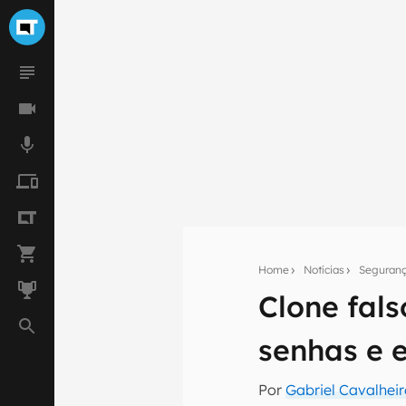
Home
Notícias
Seguran
Clone fals
Seu res
senhas e 
Assine a newsle
mão.
Por
Gabriel Cavalhei