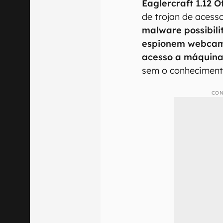
Eaglercraft 1.12 Of
de trojan de aces
malware possibil
espionem webcams
acesso a máquina
sem o conheciment
CON