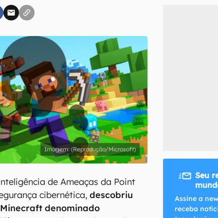
inscreva-se
li, aceito e concordo com os
Termos de Uso e Política de Privacidade do Ca
(Reprodução/Microsoft)
Seu r
Inteligência de Ameaças da Point
mundo
egurança cibernética,
descobriu
Assine a new
e Minecraft denominado
receba notíc