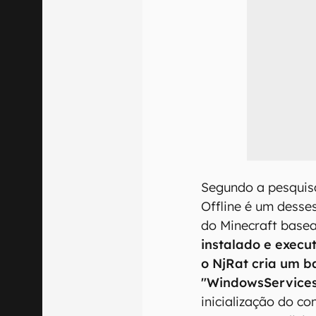
Segundo a pesquisa 
Offline é um desse
do Minecraft base
instalado e exec
o NjRat cria um 
"WindowsService
inicialização do c