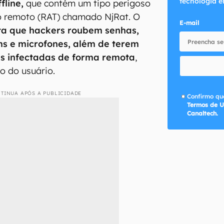
tecnologia e
fline,
que contém um tipo perigoso
so remoto (RAT) chamado NjRat. O
E-mail
ita que hackers roubem senhas,
 e microfones, além de terem
s infectadas de forma remota
,
o do usuário.
TINUA APÓS A PUBLICIDADE
Confirmo que
Termos de U
Canaltech.