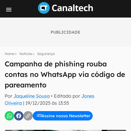
PUBLICIDADE
Seu resumo inteligente do mundo tech!
Assine a newsletter do Canaltech e receba
Home
Notícias
Segurança
notícias e reviews sobre tecnologia em primeira
mão.
Campanha de phishing rouba
contas no WhatsApp via código de
E-mail
pareamento
Por
Jaqueline Sousa
• Editado por
Jones
inscreva-se
Oliveira
|
19/12/2025 às 13:55
Assine nossa Newsletter
Confirmo que li, aceito e concordo com os
Termos de
Uso e Política de Privacidade do Canaltech.