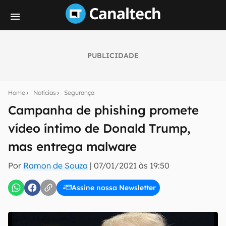
PUBLICIDADE
Seu resumo inteligente do mundo tech!
Assine a newsletter do Canaltech e receba
Home
Notícias
Segurança
notícias e reviews sobre tecnologia em primeira
mão.
Campanha de phishing promete
vídeo íntimo de Donald Trump,
E-mail
mas entrega malware
Por
Ramon de Souza
|
07/01/2021 às 19:50
inscreva-se
Assine nossa Newsletter
Confirmo que li, aceito e concordo com os
Termos de
Uso e Política de Privacidade do Canaltech.