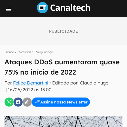
PUBLICIDADE
Seu resumo inteligente do mundo tech!
Assine a newsletter do Canaltech e receba
Home
Notícias
Segurança
notícias e reviews sobre tecnologia em primeira
mão.
Ataques DDoS aumentaram quase
75% no início de 2022
E-mail
Por
Felipe Demartini
• Editado por
Claudio Yuge
|
16/06/2022 às 13:00
inscreva-se
Assine nossa Newsletter
Confirmo que li, aceito e concordo com os
Termos de
Uso e Política de Privacidade do Canaltech.