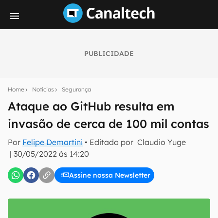
PUBLICIDADE
Seu resumo inteligente do mundo tech!
Assine a newsletter do Canaltech e receba
Home
Notícias
Segurança
notícias e reviews sobre tecnologia em primeira
mão.
Ataque ao GitHub resulta em
invasão de cerca de 100 mil contas
E-mail
Por
Felipe Demartini
• Editado por
Claudio Yuge
|
30/05/2022 às 14:20
inscreva-se
Assine nossa Newsletter
Confirmo que li, aceito e concordo com os
Termos de
Uso e Política de Privacidade do Canaltech.