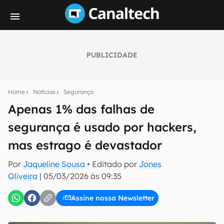
PUBLICIDADE
Seu resumo inteligente do mundo tech!
Assine a newsletter do Canaltech e receba
Home
Notícias
Segurança
notícias e reviews sobre tecnologia em primeira
mão.
Apenas 1% das falhas de
segurança é usado por hackers,
E-mail
mas estrago é devastador
Por
Jaqueline Sousa
• Editado por
Jones
inscreva-se
Oliveira
|
05/03/2026 às 09:35
Assine nossa Newsletter
Confirmo que li, aceito e concordo com os
Termos de
Uso e Política de Privacidade do Canaltech.