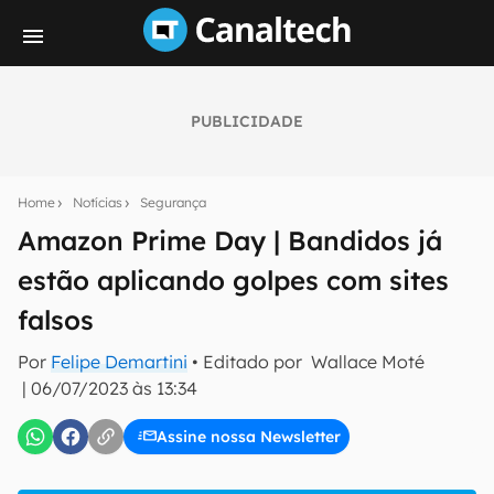
PUBLICIDADE
Seu resumo inteligente do mundo tech!
Assine a newsletter do Canaltech e receba
Home
Notícias
Segurança
notícias e reviews sobre tecnologia em primeira
mão.
Amazon Prime Day | Bandidos já
estão aplicando golpes com sites
E-mail
falsos
Por
Felipe Demartini
• Editado por
Wallace Moté
inscreva-se
|
06/07/2023 às 13:34
Assine nossa Newsletter
Confirmo que li, aceito e concordo com os
Termos de
Uso e Política de Privacidade do Canaltech.