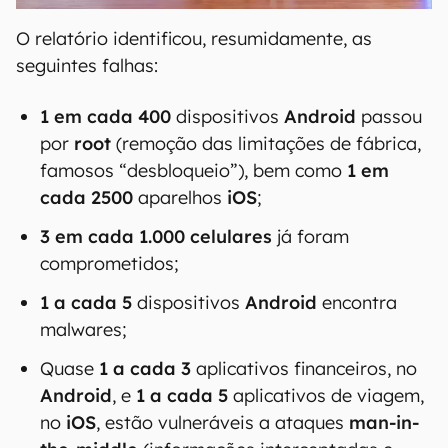
O relatório identificou, resumidamente, as
seguintes falhas:
1 em cada 400
dispositivos
Android
passou
por
root
(remoção das limitações de fábrica,
famosos “desbloqueio”), bem como
1 em
cada 2500
aparelhos
iOS
;
3 em cada 1.000 celulares
já foram
comprometidos;
1 a cada 5
dispositivos
Android
encontra
malwares;
Quase
1 a cada 3
aplicativos financeiros, no
Android
, e
1 a cada 5
aplicativos de viagem,
no
iOS
, estão vulneráveis a ataques
man-in-