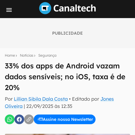
PUBLICIDADE
Seu resumo inteligente do mundo tech!
Assine a newsletter do Canaltech e receba
Home
Notícias
Segurança
notícias e reviews sobre tecnologia em primeira
mão.
33% dos apps de Android vazam
dados sensíveis; no iOS, taxa é de
E-mail
20%
Por
Lillian Sibila Dala Costa
• Editado por
Jones
inscreva-se
Oliveira
|
22/09/2025 às 12:35
Assine nossa Newsletter
Confirmo que li, aceito e concordo com os
Termos de
Uso e Política de Privacidade do Canaltech.