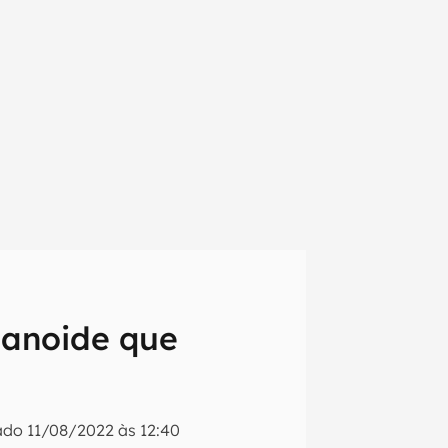
manoide que
em primeira
zado
11/08/2022 às 12:40