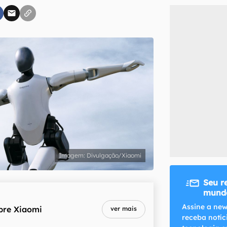
inscreva-se
li, aceito e concordo com os
Termos de Uso e Política de Privacidade do Ca
Divulgação/Xiaomi
Seu r
mundo
Assine a new
bre
Xiaomi
ver mais
receba notíc