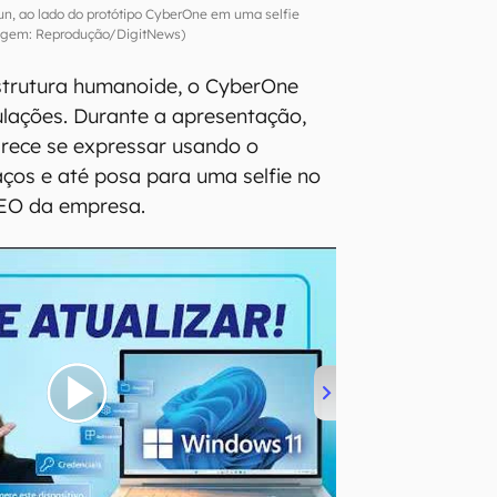
un, ao lado do protótipo CyberOne em uma selfie
gem: Reprodução/DigitNews)
strutura humanoide, o CyberOne
ulações. Durante a apresentação,
parece se expressar usando o
ços e até posa para uma selfie no
CEO da empresa.