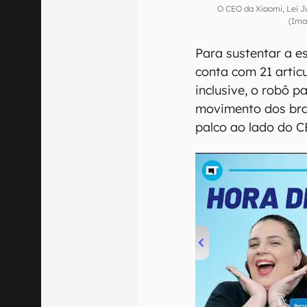
O CEO da Xiaomi, Lei J
(Ima
Para sustentar a e
conta com 21 artic
inclusive, o robô 
movimento dos bra
palco ao lado do 