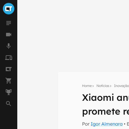
Home
Notícias
Inovaçã
Xiaomi an
Seu res
Assine a newsle
promete r
mão.
E-mail
Por
Igor Almenara
• 