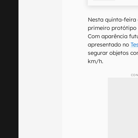
Nesta quinta-feira 
primeiro protótip
Com aparência futu
apresentado no
Te
segurar objetos co
km/h.
CON