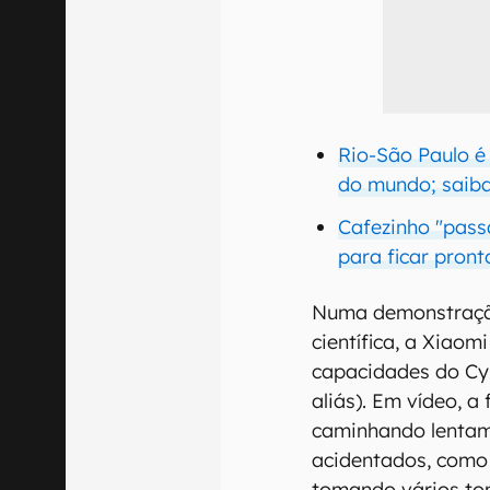
Rio-São Paulo é
do mundo; saib
Cafezinho "pass
para ficar pront
Numa demonstração
científica, a Xiao
capacidades do C
aliás). Em vídeo, a
caminhando lentam
acidentados, como 
tomando vários t