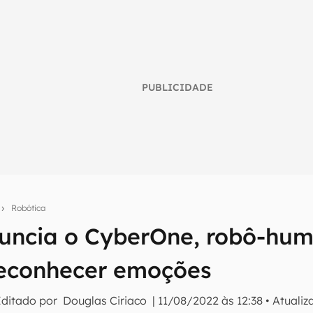
PUBLICIDADE
o
Robótica
uncia o CyberOne, robô-hu
umo inteligente do mundo tech!
tter do Canaltech e receba notícias e reviews sobre tecnologia 
econhecer emoções
Editado por
Douglas Ciriaco
|
11/08/2022 às 12:38
•
Atuali