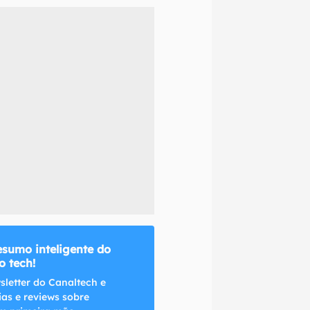
naltech.
esumo inteligente do
 tech!
sletter do Canaltech e
ias e reviews sobre