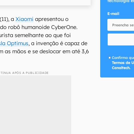
tecnologia e
E-mail
(11), a
Xiaomi
apresentou o
o do robô humanoide CyberOne.
rista semelhante ao que foi
sla Optimus
, a invenção é capaz de
m as mãos e se deslocar em até 3,6
Confirmo que
Termos de U
Canaltech.
TINUA APÓS A PUBLICIDADE