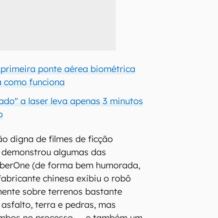
 primeira ponte aérea biométrica
a como funciona
ado" a laser leva apenas 3 minutos
o
 digna de filmes de ficção
mi demonstrou algumas das
yberOne (de forma bem humorada,
 fabricante chinesa exibiu o robô
ente sobre terrenos bastante
asfalto, terra e pedras, mas
ombos no processo — e também um