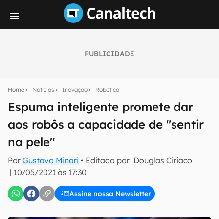
PUBLICIDADE
Seu resumo inteligente do mundo tech!
Assine a newsletter do Canaltech e receba
Home
Notícias
Inovação
Robótica
notícias e reviews sobre tecnologia em primeira
mão.
Espuma inteligente promete dar
aos robôs a capacidade de "sentir
E-mail
na pele"
Por
Gustavo Minari
• Editado por
Douglas Ciriaco
inscreva-se
|
10/05/2021 às 17:30
Assine nossa Newsletter
Confirmo que li, aceito e concordo com os
Termos de
Uso e Política de Privacidade do Canaltech.