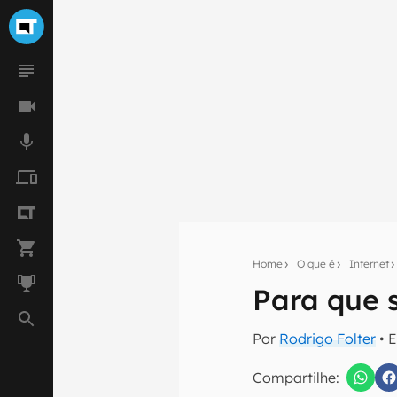
Home
O que é
Internet
Para que 
Seu res
Assine a newsle
Por
Rodrigo Folter
• 
mão.
Compartilhe:
E-mail