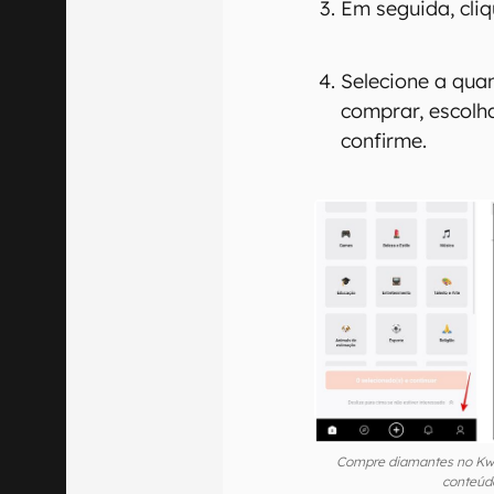
Em seguida, cliq
Selecione a qua
comprar, escolh
confirme.
Compre diamantes no Kwai
conteúdo