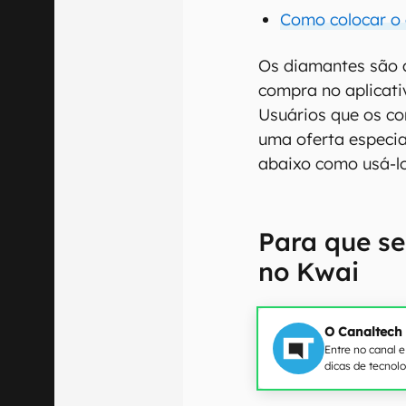
Como colocar o 
Os diamantes são 
compra no aplicativ
Usuários que os c
uma oferta especia
abaixo como usá-los
Para que s
no Kwai
O Canaltech
Entre no canal 
dicas de tecnol