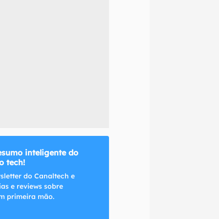
naltech.
esumo inteligente do
 tech!
sletter do Canaltech e
ias e reviews sobre
m primeira mão.