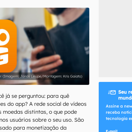
inscreva-se
li, aceito e concordo com os
Termos de Uso e Política de Privacidade do Ca
(Imagem: Jonas Leupe/Montagem: Kris Gaiato)
Seu r
cê já se perguntou: para quê
mundo
s do app? A rede social de vídeos
Assine a new
s moedas distintas, o que pode
receba notíc
tecnologia e
nos usuários sobre o seu uso. São
 usado para monetização da
E-mail