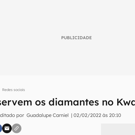
PUBLICIDADE
Redes sociais
servem os diamantes no Kwa
umo inteligente do mundo tech!
tter do Canaltech e receba notícias e reviews sobre tecnologia 
Editado por
Guadalupe Carniel
|
02/02/2022 às 20:10