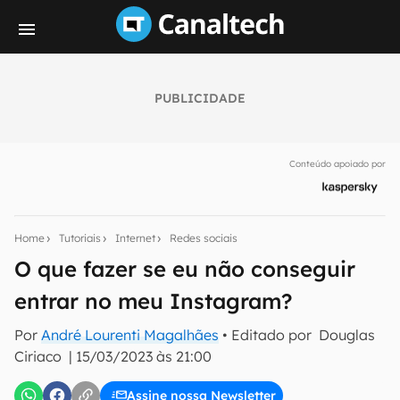
PUBLICIDADE
Seu resumo inteligente do mundo tech!
Assine a newsletter do Canaltech e receba
Conteúdo apoiado por
notícias e reviews sobre tecnologia em primeira
mão.
E-mail
Home
Tutoriais
Internet
Redes sociais
O que fazer se eu não conseguir
entrar no meu Instagram?
inscreva-se
Por
André Lourenti Magalhães
• Editado por
Douglas
Ciriaco
|
15/03/2023 às 21:00
Confirmo que li, aceito e concordo com os
Termos de
Uso e Política de Privacidade do Canaltech.
Assine nossa Newsletter