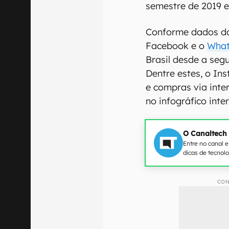
semestre de 2019 e
Conforme dados da 
Facebook e o
Wha
Brasil desde a seg
Dentre estes, o In
e compras via inte
no infográfico inte
O Canaltech
Entre no canal 
dicas de tecnol
CON