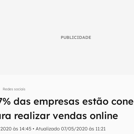
PUBLICIDADE
Redes sociais
57% das empresas estão con
umo inteligente do mundo tech!
ra realizar vendas online
tter do Canaltech e receba notícias e reviews sobre tecnologia 
2020 às 14:45
•
Atualizado
07/05/2020 às 11:21