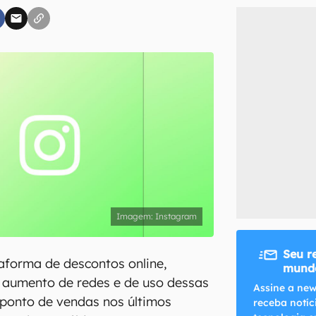
inscreva-se
li, aceito e concordo com os
Termos de Uso e Política de Privacidade do Ca
Instagram
Seu r
aforma de descontos online,
mundo
 aumento de redes e de uso dessas
Assine a new
ponto de vendas nos últimos
receba notíc