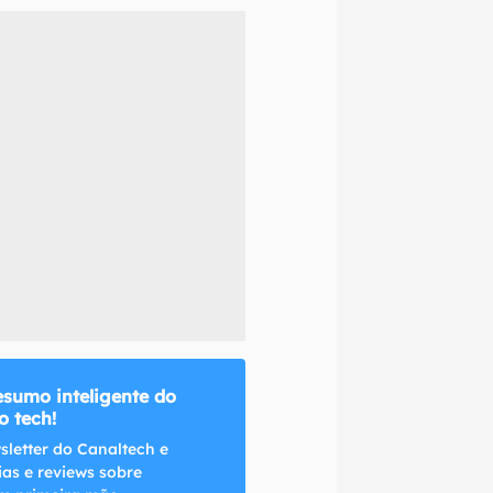
naltech.
esumo inteligente do
 tech!
sletter do Canaltech e
ias e reviews sobre