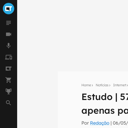
Home
Notícias
Internet
Estudo | 
Seu res
apenas pa
Assine a newsle
mão.
Por
Redação
|
06/05/