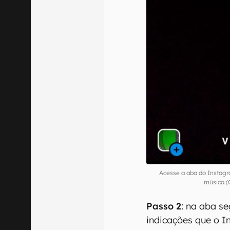
Acesse a aba do Instagr
música (
Passo 2
: na aba se
indicações que o I