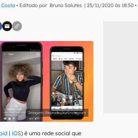
 Costa
• Editado por
Bruno Salutes
|
25/11/2020 às 18:50
inscreva-se
li, aceito e concordo com os
Termos de Uso e Política de Privacidade do Ca
Reprodução/Instagram
oid
|
iOS
) é uma rede social que