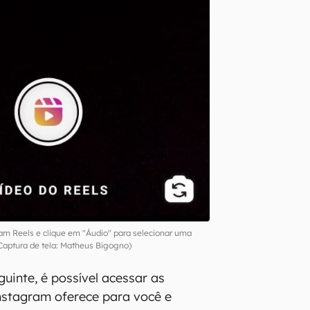
am Reels e clique em "Áudio" para selecionar uma
Captura de tela: Matheus Bigogno)
guinte, é possível acessar as
nstagram oferece para você e