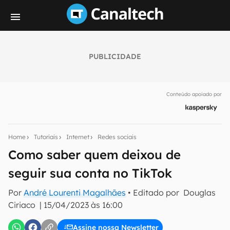
PUBLICIDADE
Seu resumo inteligente do mundo tech!
Assine a newsletter do Canaltech e receba
Conteúdo apoiado por
notícias e reviews sobre tecnologia em primeira
mão.
E-mail
Home
Tutoriais
Internet
Redes sociais
Como saber quem deixou de
seguir sua conta no TikTok
inscreva-se
Por
André Lourenti Magalhães
• Editado por
Douglas
Ciriaco
|
15/04/2023 às 16:00
Confirmo que li, aceito e concordo com os
Termos de
Uso e Política de Privacidade do Canaltech.
Assine nossa Newsletter