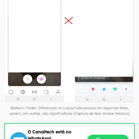
Badoo x Tinder: Diferenças no Layout são poucas em algumas telas,
porém, em outras, são significativas (Captura de tela: Ariane Velasco)
O Canaltech está no
WhatsApp!