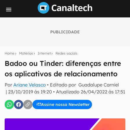
PUBLICIDADE
Seu resumo inteligente do mundo tech!
Assine a newsletter do Canaltech e receba
Home
Matérias
Internet
Redes sociais
notícias e reviews sobre tecnologia em primeira
mão.
Badoo ou Tinder: diferenças entre
os aplicativos de relacionamento
E-mail
Por
Ariane Velasco
• Editado por
Guadalupe Carniel
|
23/10/2019 às 19:20
•
Atualizado
26/04/2022 às 17:51
inscreva-se
Assine nossa Newsletter
Confirmo que li, aceito e concordo com os
Termos de
Uso e Política de Privacidade do Canaltech.