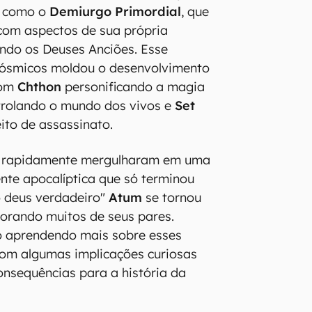
 como o
Demiurgo Primordial
, que
om aspectos de sua própria
ando os Deuses Anciões. Esse
cósmicos moldou o desenvolvimento
com
Chthon
personificando a magia
rolando o mundo dos vivos e
Set
ito de assassinato.
s rapidamente mergulharam em uma
te apocalíptica que só terminou
o deus verdadeiro"
Atum
se tornou
vorando muitos de seus pares.
o aprendendo mais sobre esses
com algumas implicações curiosas
nsequências para a história da