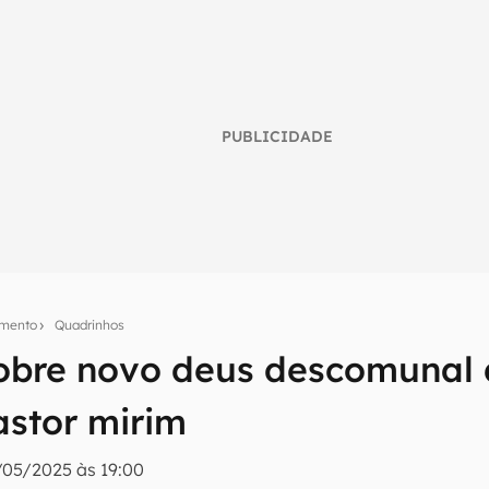
PUBLICIDADE
imento
Quadrinhos
obre novo deus descomunal 
umo inteligente do mundo tech!
astor mirim
tter do Canaltech e receba notícias e reviews sobre tecnologia 
/05/2025 às 19:00