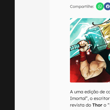
E-mail
Compartilhe:
Confirmo que 
A uma edição de c
Imortal”, o escrito
revista do
Thor
o “