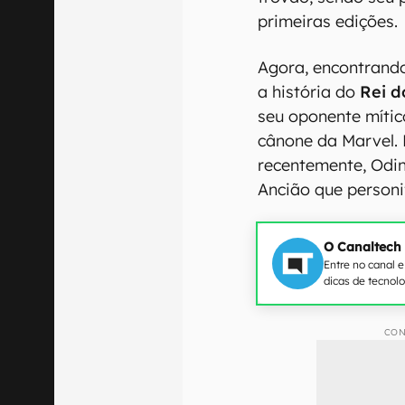
primeiras edições.
Agora, encontrando
a história do
Rei d
seu oponente mític
cânone da Marvel
recentemente, Odi
Ancião que personi
O Canaltech
Entre no canal 
dicas de tecnol
CON