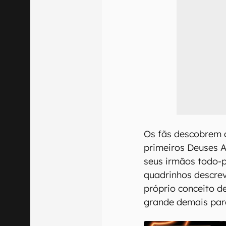
Os fãs descobrem 
primeiros Deuses A
seus irmãos todo-p
quadrinhos descre
próprio conceito d
grande demais para