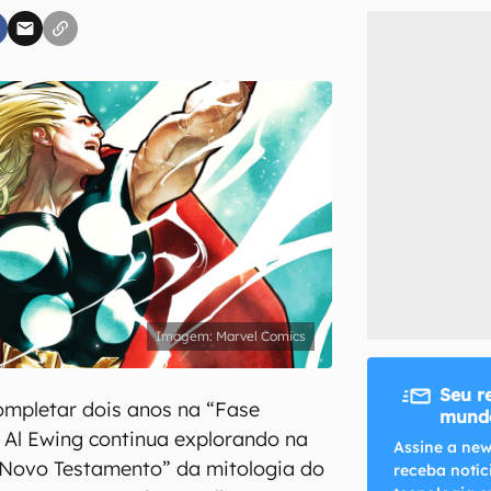
inscreva-se
li, aceito e concordo com os
Termos de Uso e Política de Privacidade do Ca
Marvel Comics
Seu r
ompletar dois anos na “Fase
mundo
r Al Ewing continua explorando na
Assine a new
Novo Testamento” da mitologia do
receba notíc