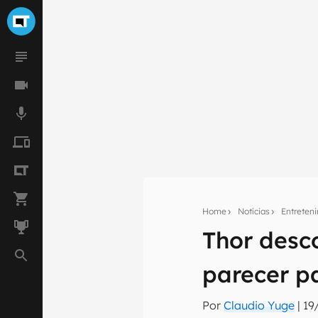
Home
Notícias
Entreten
Thor desc
Seu res
parecer p
Assine a newsle
mão.
Por
Claudio Yuge
|
19