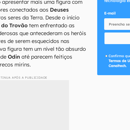
tecnologia e
o apresentar mais uma figura com
ores conectados aos
Deuses
E-mail
ros seres da Terra. Desde o início
 do Trovão
tem enfrentado as
derosas que antecederam os heróis
tes de serem esquecidos nas
a figura tem um nível tão absurdo
s de
Odin
até parecem feitiços
Confirmo que
Termos de U
recos mirins.
Canaltech.
TINUA APÓS A PUBLICIDADE