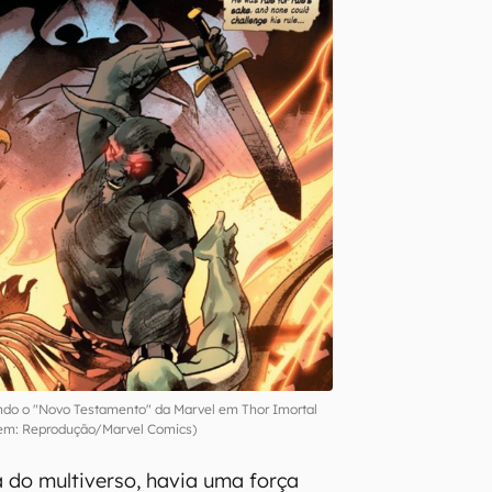
ndo o "Novo Testamento" da Marvel em Thor Imortal
m: Reprodução/Marvel Comics)
a do multiverso, havia uma força