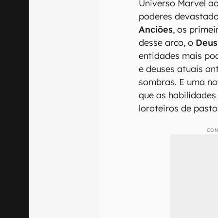
Universo Marvel a
poderes devastad
Anciões
, os primei
desse arco, o
Deus
entidades mais po
e deuses atuais an
sombras. E uma nov
que as habilidade
loroteiros de pasto
CON