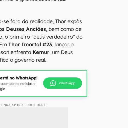
-se fora da realidade, Thor expôs
os Deuses Anciões
, bem como de
o, o primeiro "deus verdadeiro" do
. Em
Thor Imortal #23
, lançado
nson enfrenta
Kemur
, um Deus
fica o governo real.
 está no WhatsApp!
WhatsApp
e acompanhe notícias e
ogia
TINUA APÓS A PUBLICIDADE