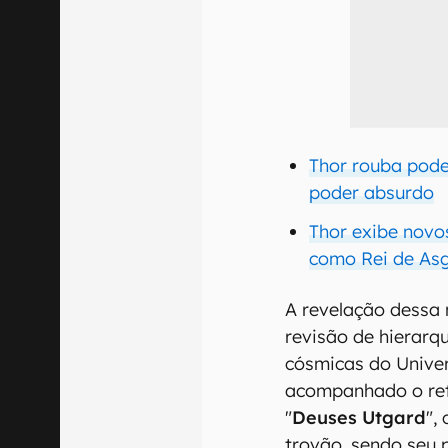
Thor rouba pode
poder absurdo
Thor exibe novo
como Rei de As
A revelação dessa 
revisão de hierarq
cósmicas do Univer
acompanhado o ret
"
Deuses Utgard
",
trovão, sendo seu 