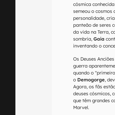
cósmica conhecida
semeou o cosmos c
personalidade, cri
panteão de seres 
da vida na Terra, 
sombria,
Gaia
cont
inventando o conce
Os Deuses Anciõe
guerra aparentemen
quando o "primeir
o
Demogorge
, de
Agora, os fãs estã
deuses cósmicos, 
que têm grandes co
Marvel.