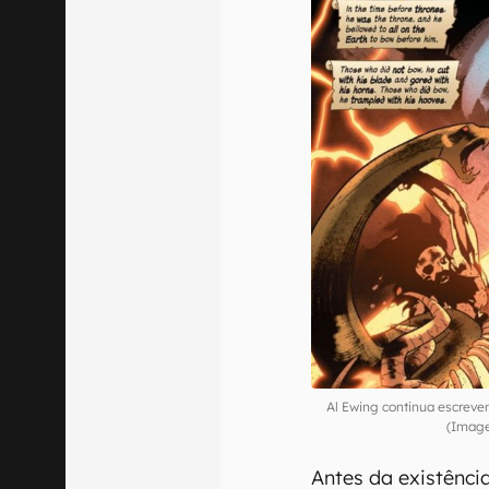
Al Ewing continua escreve
(Image
Antes da existênci