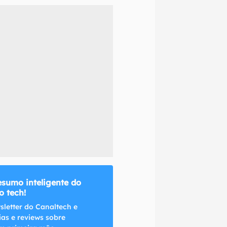
naltech.
esumo inteligente do
 tech!
sletter do Canaltech e
ias e reviews sobre