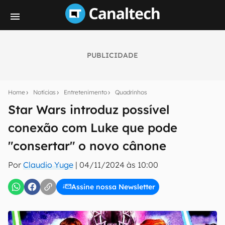
PUBLICIDADE
Seu resumo inteligente do mundo tech!
Assine a newsletter do Canaltech e receba
Home
Notícias
Entretenimento
Quadrinhos
notícias e reviews sobre tecnologia em primeira
mão.
Star Wars introduz possível
conexão com Luke que pode
E-mail
"consertar" o novo cânone
Por
Claudio Yuge
|
04/11/2024 às 10:00
inscreva-se
Assine nossa Newsletter
Confirmo que li, aceito e concordo com os
Termos de
Uso e Política de Privacidade do Canaltech.