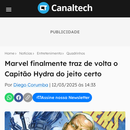
PUBLICIDADE
Seu resumo inteligente do mundo tech!
Assine a newsletter do Canaltech e receba
Home
Notícias
Entretenimento
Quadrinhos
notícias e reviews sobre tecnologia em primeira
mão.
Marvel finalmente traz de volta o
Capitão Hydra do jeito certo
E-mail
Por
Diego Corumba
|
12/03/2025 às 14:33
Assine nossa Newsletter
inscreva-se
Confirmo que li, aceito e concordo com os
Termos de
Uso e Política de Privacidade do Canaltech.